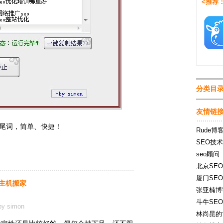
<推荐
分类目
友情链
尾词，简单、快捷！
Rude博
SEO技
seo顾问
北京SEO
厦门SEO
主机搬家
张亚楠博
斗牛SE
by simon
林尚昆的