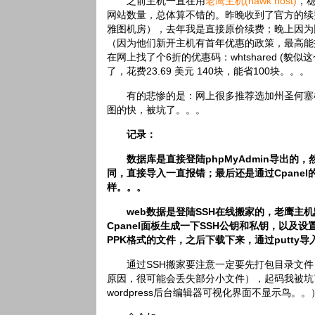
之前主机一直在用
老鹰主机(hawk host)
，
网站数量，总体算不错的。昨晚收到了官方的续费邮
雅图机房），去年我是直接原价续费；晚上因为比
（因为他们新开主机有首年优惠的政策，最高能
在网上找了个6折的优惠码：whtshared (
了，花费23.69 美元 140块，能省100块。。。
有的悲惨的是：网上很多推荐选加州圣何塞
图的快，被坑了。。。
记录：
数据库是直接登陆phpMyAdmin导出的
同，直接导入一直报错；最后还是通过Cpane
样。。。
web数据是登陆SSH在线搬家的，老鹰主
Cpanel面板生成一下SSH公钥和私钥，以及
PPK格式的文件，之后下载下来，通过putty
通过SSH搬家要注意一定要先打包目录文件，
原因，很可能会丢失部分小文件），起码我被坑了2个地
wordpress后台编辑器可视化界面不显示鸟。。