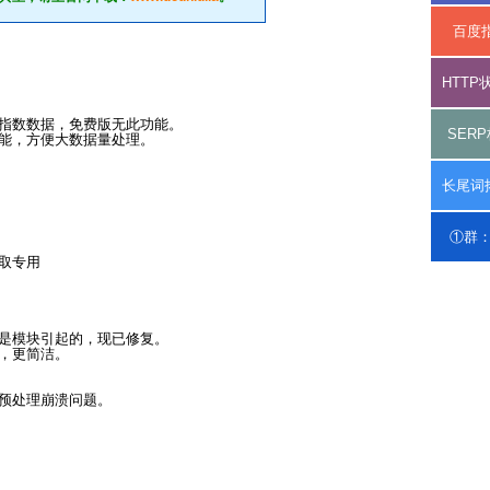
百度
HTT
指数数据，免费版无此功能。
SER
能，方便大数据量处理。
长尾词
①群：1
取专用
是模块引起的，现已修复。
，更简洁。
预处理崩溃问题。