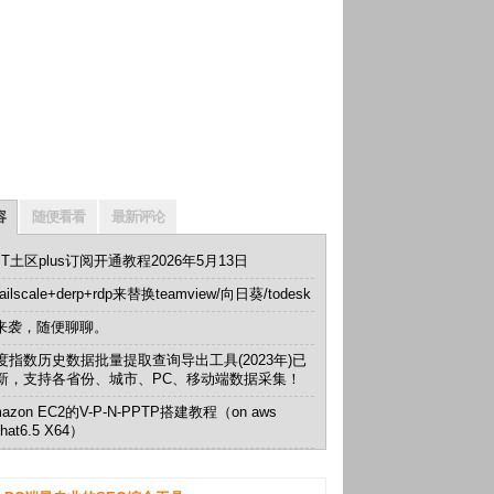
容
随便看看
最新评论
PT土区plus订阅开通教程2026年5月13日
ailscale+derp+rdp来替换teamview/向日葵/todesk
i来袭，随便聊聊。
度指数历史数据批量提取查询导出工具(2023年)已
新，支持各省份、城市、PC、移动端数据采集！
azon EC2的V-P-N-PPTP搭建教程（on aws
dhat6.5 X64）