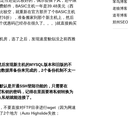
稳定性还是比较好的，偶尔会抽下风，还不限
笨鸟博客
件，BASIC主机一年是39.48美元（西
老狼博客
较空，就重新在官方那开了个BASIC主机
道哥博客
打6折），准备搬家到那个新主机上，然后
郑州SEO
貌似这个优惠码已经存在很久了。。。)就直接购买
机房，选了之后，发现速度貌似没之前西雅
，然后发现新主机的MYSQL版本和旧版的不
l的数据库备份来完成的，2个备份机制不太一
机默认是开通SSH登陆功能的，只需要在
设置私钥的密码，记得在里面要将私钥转换为
导入私钥就能连接了。
不要直接对FTP目录进行wget（因为网速
方（Auto Highslide失效；
）