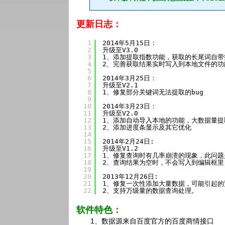
更新日志：
1
2014年5月15日：
2
升级至V3.0
3
1、添加提取指数功能，获取的长尾词自带
4
2、完善获取结果实时写入到本地文件的功
5
6
2014年3月25日：
7
升级至V2.1
8
1、修复部分关键词无法提取的bug
9
10
2014年3月23日：
11
升级至V2.0
12
1、添加自动导入本地的功能，大数据量提
13
2、添加进度条显示及其它优化
14
15
2014年2月24日:
16
升级至V1.2
17
1、修复查询时有几率崩溃的现象，此问题
18
2、查询结果为空时，不会写入到编辑框里
19
20
2013年12月26日:
21
1、修复一次性添加大量数据，可能引起的
22
2、支持万级量的数据查询处理。
软件特色：
1、数据源来自百度官方的百度商情接口