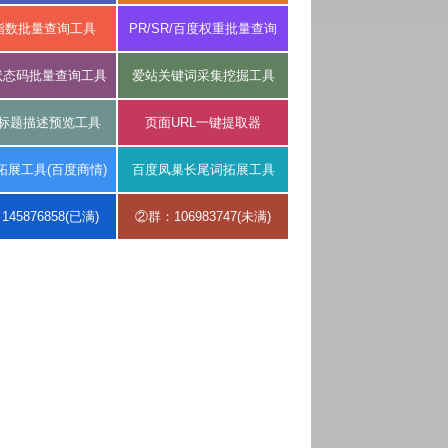
指数批量查询工具
PR/SR/百度权重批量查询
P状态码批量查询工具
爱站关键词采集挖掘工具
P标题描述预览工具
页面URL一键提取器
拓展工具(百度商情)
百度凤巢长尾词拓展工具
45876858(已满)
②群：106983747(未满)