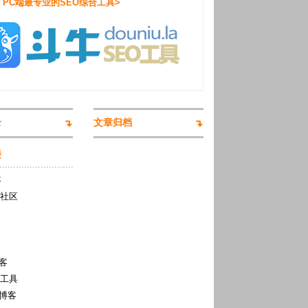
：PC端最专业的SEO综合工具>
录
文章归档
接
客
术社区
客
O工具
博客