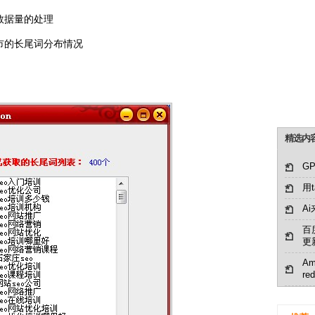
数据量的处理
市的长尾词分布情况
精选内
G
用t
A
百
更
Am
re