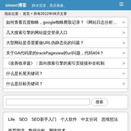
≡
simon博客
静水流深，美语善缘。
现在位置：
首页
> 所有2012年08月文章
如何查看百度蜘蛛，google蜘蛛爬取记录？《网站日志分析篇》
>
几大搜索引擎的网站提交登录入口
>
大型网站是否需要做URL伪静态化的问题？
>
关于GA代码里的trackPageview的url问题，代码404？
>
《改善收录篇》：面向搜索引擎的索引页链接补全机制
>
什么是长尾关键词？
>
什么是目标关键词？
>
搜索
Life
SEO
SEO新手入门
个人软件
中文分词
思维想法
推荐阅读
数据分析
网络技术