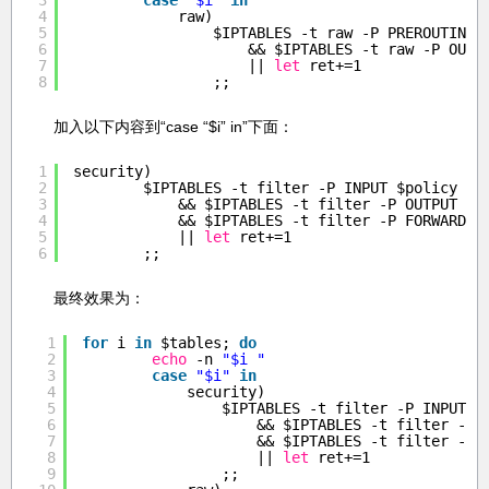
3
case
"$i"
in
4
raw)
5
$IPTABLES -t raw -P PREROUTING 
6
&& $IPTABLES -t raw -P OUTP
7
|| 
let
ret+=1
8
;;
加入以下内容到“case “$i” in”下面：
1
security)
2
$IPTABLES -t filter -P INPUT $policy \
3
&& $IPTABLES -t filter -P OUTPUT $p
4
&& $IPTABLES -t filter -P FORWARD $
5
|| 
let
ret+=1
6
;;
最终效果为：
1
for
i 
in
$tables; 
do
2
echo
-n 
"$i "
3
case
"$i"
in
4
security)
5
$IPTABLES -t filter -P INPUT $
6
&& $IPTABLES -t filter -P 
7
&& $IPTABLES -t filter -P 
8
|| 
let
ret+=1
9
;;