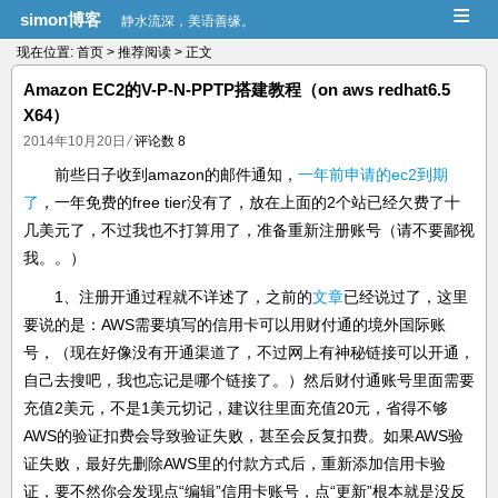
≡
simon博客
静水流深，美语善缘。
现在位置:
首页
>
推荐阅读
> 正文
Amazon EC2的V-P-N-PPTP搭建教程（on aws redhat6.5
X64）
2014年10月20日
⁄
评论数 8
前些日子收到amazon的邮件通知，
一年前申请的ec2到期
了
，一年免费的free tier没有了，放在上面的2个站已经欠费了十
几美元了，不过我也不打算用了，准备重新注册账号（请不要鄙视
我。。）
1、注册开通过程就不详述了，之前的
文章
已经说过了，这里
要说的是：AWS需要填写的信用卡可以用财付通的境外国际账
号，（现在好像没有开通渠道了，不过网上有神秘链接可以开通，
自己去搜吧，我也忘记是哪个链接了。）然后财付通账号里面需要
充值2美元，不是1美元切记，建议往里面充值20元，省得不够
AWS的验证扣费会导致验证失败，甚至会反复扣费。如果AWS验
证失败，最好先删除AWS里的付款方式后，重新添加信用卡验
证，要不然你会发现点“编辑”信用卡账号，点“更新”根本就是没反