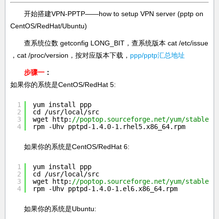
开始搭建VPN-PPTP——how to setup VPN server (pptp on
CentOS/RedHat/Ubuntu)
查系统位数 getconfig LONG_BIT，查系统版本 cat /etc/issue
，cat /proc/version，按对应版本下载，
ppp/pptp汇总地址
步骤一
：
如果你的系统是CentOS/RedHat 5:
1
yum install ppp
2
cd /usr/local/src
3
wget http:
//poptop.sourceforge.net/yum/stable/p
4
rpm -Uhv pptpd-1.4.0-1.rhel5.x86_64.rpm
如果你的系统是CentOS/RedHat 6:
1
yum install ppp
2
cd /usr/local/src
3
wget http:
//poptop.sourceforge.net/yum/stable/p
4
rpm -Uhv pptpd-1.4.0-1.el6.x86_64.rpm
如果你的系统是Ubuntu: