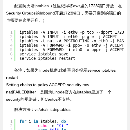
配置防火墙iptables（这里记得将aws里的1723端口开放，在
Security Groups的Inbound开启1723端口，需要开启别的端口的
也需要在这里开启。）
1
iptables -A INPUT -i eth0 -p tcp --dport 1723 -
2
iptables -A INPUT -i eth0 -p gre -j ACCEPT
3
iptables -t nat -A POSTROUTING -o eth0 -j MASQU
4
iptables -A FORWARD -i ppp+ -o eth0 -j ACCEPT
5
iptables -A FORWARD -i eth0 -o ppp+ -j ACCEPT
6
service iptables save
7
service iptables restart
备注，如果为linode机房,此处重启会提示service iptables
restart
Setting chains to policy ACCEPT: security raw
nat[FAILED]filter，是因为Linode官方在iptables里加了一个
security的规则链，但Centos不支持。
解决方法：vi /etc/init.d/iptables
1
for
i 
in
$tables; 
do
2
echo
-n 
"$i "