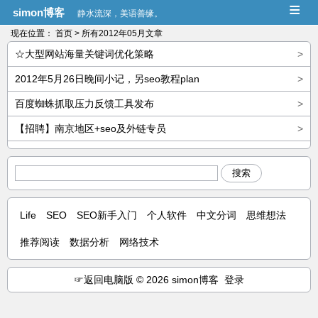
≡
simon博客
静水流深，美语善缘。
现在位置：
首页
> 所有2012年05月文章
☆大型网站海量关键词优化策略
>
2012年5月26日晚间小记，另seo教程plan
>
百度蜘蛛抓取压力反馈工具发布
>
【招聘】南京地区+seo及外链专员
>
搜索
Life
SEO
SEO新手入门
个人软件
中文分词
思维想法
推荐阅读
数据分析
网络技术
☞
返回电脑版
© 2026 simon博客
登录